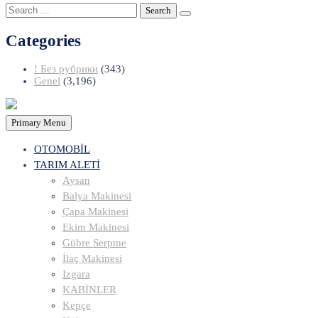
Search
for:
Categories
! Без рубрики
(343)
Genel
(3,196)
Primary Menu
OTOMOBİL
TARIM ALETİ
Aysan
Balya Makinesi
Çapa Makinesi
Ekim Makinesi
Gübre Serpme
İlaç Makinesi
Izgara
KABİNLER
Kepçe