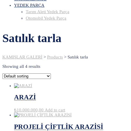
YEDEK PARÇA
Tarım Aleti Yedek Parça
Otomobil Yedek Parça
Satılık tarla
KAMIŞLAR GALERİ
>
Products
>
Satılık tarla
Showing all 4 results
ARAZİ
₺
10.000.000,00
Add to cart
PROJELİ ÇİFTLİK ARAZİSİ