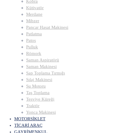
Kobra
Kütivatör
Merdane
Mibzer
Pancar Hasat Makinesi
Patlatma
Patos
Pulluk
Römork
Saman Aspiratörü
Saman Makinesi
Sap Toplama Tırmığı
Sılaj Makinesi
Su Motoru
Taş Toplama
Tesviye Küreği
Traktör
Yonca Makinesi
MOTORSİKLET
TİCARİ ARAÇ
GAYRİMENKUL