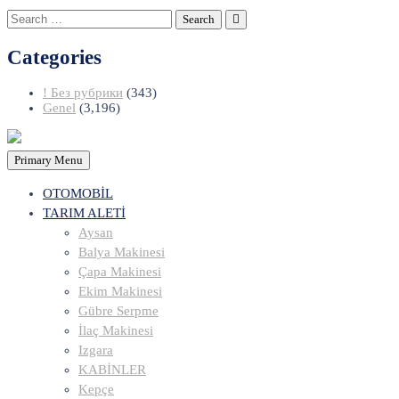
Search
for:
Categories
! Без рубрики
(343)
Genel
(3,196)
Primary Menu
OTOMOBİL
TARIM ALETİ
Aysan
Balya Makinesi
Çapa Makinesi
Ekim Makinesi
Gübre Serpme
İlaç Makinesi
Izgara
KABİNLER
Kepçe