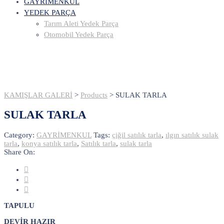
GAYRİMENKUL
YEDEK PARÇA
Tarım Aleti Yedek Parça
Otomobil Yedek Parça
KAMIŞLAR GALERİ
>
Products
>
SULAK TARLA
SULAK TARLA
Category:
GAYRİMENKUL
Tags:
çiğil satılık tarla
,
ılgın satılık sulak
tarla
,
konya satılık tarla
,
Satılık tarla
,
sulak tarla
Share On:
TAPULU
DEVİR HAZIR