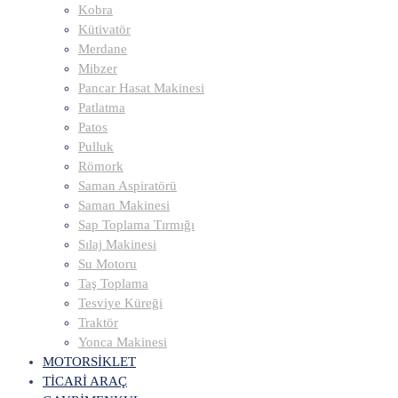
Kobra
Kütivatör
Merdane
Mibzer
Pancar Hasat Makinesi
Patlatma
Patos
Pulluk
Römork
Saman Aspiratörü
Saman Makinesi
Sap Toplama Tırmığı
Sılaj Makinesi
Su Motoru
Taş Toplama
Tesviye Küreği
Traktör
Yonca Makinesi
MOTORSİKLET
TİCARİ ARAÇ