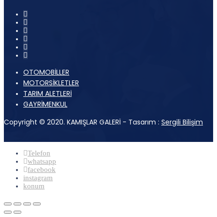
OTOMOBİLLER
MOTORSİKLETLER
TARIM ALETLERİ
GAYRİMENKUL
Copyright © 2020. KAMIŞLAR GALERİ - Tasarım :
Sergili Bilişim
Telefon
whatsapp
facebook
instagram
konum