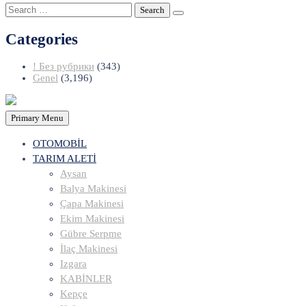
Search
for:
Categories
! Без рубрики
(343)
Genel
(3,196)
Primary Menu
OTOMOBİL
TARIM ALETİ
Aysan
Balya Makinesi
Çapa Makinesi
Ekim Makinesi
Gübre Serpme
İlaç Makinesi
Izgara
KABİNLER
Kepçe