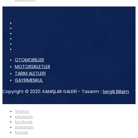
OTOMOBİLLER
MOTORSİKLETLER
TARIM ALETLERİ
GAYRİMENKUL
Copyright © 2020. KAMIŞLAR GALERİ - Tasarım :
Sergili Bilişim
Telefon
whatsapp
facebook
instagram
konum