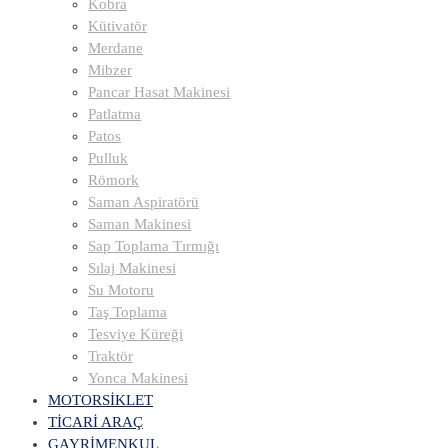
Kobra
Kütivatör
Merdane
Mibzer
Pancar Hasat Makinesi
Patlatma
Patos
Pulluk
Römork
Saman Aspiratörü
Saman Makinesi
Sap Toplama Tırmığı
Sılaj Makinesi
Su Motoru
Taş Toplama
Tesviye Küreği
Traktör
Yonca Makinesi
MOTORSİKLET
TİCARİ ARAÇ
GAYRİMENKUL