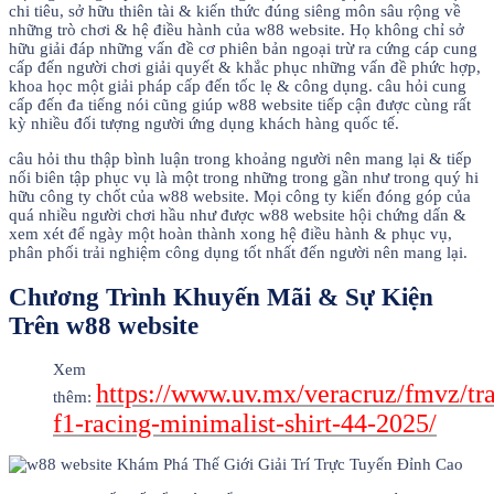
chi tiêu, sở hữu thiên tài & kiến thức đúng siêng môn sâu rộng về
những trò chơi & hệ điều hành của w88 website. Họ không chỉ sở
hữu giải đáp những vấn đề cơ phiên bản ngoại trừ ra cứng cáp cung
cấp đến người chơi giải quyết & khắc phục những vấn đề phức hợp,
khoa học một giải pháp cấp đến tốc lẹ & công dụng. câu hỏi cung
cấp đến đa tiếng nói cũng giúp w88 website tiếp cận được cùng rất
kỳ nhiều đối tượng người ứng dụng khách hàng quốc tế.
câu hỏi thu thập bình luận trong khoảng người nên mang lại & tiếp
nối biên tập phục vụ là một trong những trong gần như trong quý hi
hữu công ty chốt của w88 website. Mọi công ty kiến đóng góp của
quá nhiều người chơi hầu như được w88 website hội chứng dấn &
xem xét để ngày một hoàn thành xong hệ điều hành & phục vụ,
phân phối trải nghiệm công dụng tốt nhất đến người nên mang lại.
Chương Trình Khuyến Mãi & Sự Kiện
Trên w88 website
Xem
https://www.uv.mx/veracruz/fmvz/tr
thêm:
f1-racing-minimalist-shirt-44-2025/