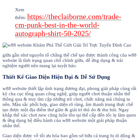
Xem
https://theclaiborne.com/trade-
thêm:
cm-punk-best-in-the-world-
autograph-shirt-50-2025/
giữa gần như nguyên tố chẳng thể chế tạo được thành công của w88
website là tình trạng quan chổ chính giữa, dễ ứng dụng & trải
nghiệm người nên mang lại tuyệt hảo.
Thiết Kế Giao Diện Hiện Đại & Dễ Sử Dụng
w88 website thiết lập tình trạng đương đại, phong giải pháp cùng rất
kỳ cha cục tổng quan công nghệ, giúp người chơi thuận nhân thể
thông qua & truy tìm cập những trò chơi, chức năng mà chúng ta
nên. Màu sắc phối hợp, giao diện rõ ràng, âm thanh trung thực chế
tạo được một địa điểm thư giãn & giải trí thú do & thu hút. Ngay
khắp thể xác chơi new cũng luôn tồn tại thể cấp đến tốc lẹ làm quen
& ứng dụng hệ điều hành của w88 website một giải pháp thuận
nhân thể.
Giao diện được về tối ưu hóa bao gồm sở hữu cả trang bị di động &