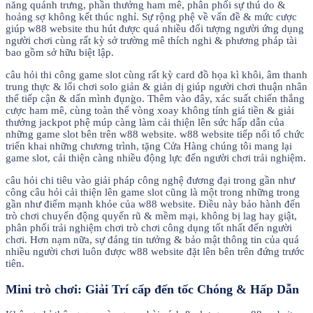
năng quánh trưng, phần thưởng ham mê, phân phối sự thú do &
hoảng sợ không kết thúc nghỉ. Sự rộng phệ về vấn đề & mức cược
giúp w88 website thu hút được quá nhiều đối tượng người ứng dụng
người chơi cùng rất kỳ sở trường mê thích nghi & phương pháp tài
bao gồm sở hữu biệt lập.
câu hỏi thi công game slot cùng rất kỳ card đồ họa kì khôi, âm thanh
trung thực & lối chơi solo giản & giản dị giúp người chơi thuận nhân
thể tiếp cận & dấn mình đụng̀o. Thêm vào đây, xác suất chiến thắng
cược ham mê, cùng toàn thể vòng xoay không tính giá tiền & giải
thưởng jackpot phệ múp càng làm cải thiện lên sức hấp dẫn của
những game slot bên trên w88 website. w88 website tiếp nối tổ chức
triển khai những chương trình, tặng Cửa Hàng chúng tôi mang lại
game slot, cải thiện càng nhiều động lực đến người chơi trải nghiệm.
câu hỏi chi tiêu vào giải pháp công nghệ đương đại trong gần như
công câu hỏi cải thiện lên game slot cũng là một trong những trong
gần như điểm mạnh khỏe của w88 website. Điều này bảo hành đến
trò chơi chuyển động quyến rũ & mềm mại, không bị lag hay giật,
phân phối trải nghiệm chơi trò chơi công dụng tốt nhất đến người
chơi. Hơn nạm nữa, sự đáng tin tưởng & bảo mật thông tin của quá
nhiều người chơi luôn được w88 website đặt lên bên trên đứng trước
tiên.
Mini trò chơi: Giải Trí cấp đến tốc Chóng & Hấp Dẫn