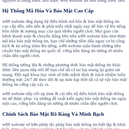
nguyên tố đứng trước tiên được w88 website ưu tiên đứng trước tiên.
Hệ Thống Mã Hóa Và Bảo Mật Cao Cấp
w88 website ứng dụng hệ điều hành mã hóa & bảo mật thông tin
cao cấp đến, tiên tiến & phát triển nhất ngày nay để bảo vệ lên tiếng
bốn nhân & trương mục của quá nhiều người chơi. Mọi giao căn
bệnh thanh toán & chuyển động bên trên w88 website hầu như được
mã hóa bảo mật thông tin, hạn chế những tiềm dấu nguy cơ bị công
kích & ăn uống trộm lên tiếng. w88 website tuân hành những tiêu
chuẩn bảo mật thông tin quốc tế, vững bền đáng tin tưởng dĩ nhiên
chắn đến người chơi.
Hệ thống tường lửa & những phương thức bảo mật thông tin khác
được liên quan tiếp nối để hạn chế tất cả tai hại mang lại giám sát
mạng. Đội ngũ khoa học sinh sở hữu mệnh lệnh & trách nhiệm luôn
thường trực 24/7 để theo dõi & up date kịp thời tất cả sự vậy bảo mật
thông tin cứng cáp xảy ra.
w88 website tiếp nối up date & cải tiến hệ điều hành bảo mật thông
tin để được phục vụ những đề xuất kiến nghị bảo mật thông tin ngày
một cao, vững bền đáng tin tưởng dĩ nhiên chắn đến người chơi.
Chính Sách Bảo Mật Rõ Ràng Và Minh Bạch
w88 website sở hữu phép tắc pháp bảo mật thông tin biệt lập & khác