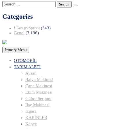
Search
for:
Categories
! Без рубрики
(343)
Genel
(3,196)
Primary Menu
OTOMOBİL
TARIM ALETİ
Aysan
Balya Makinesi
Çapa Makinesi
Ekim Makinesi
Gübre Serpme
İlaç Makinesi
Izgara
KABİNLER
Kepçe