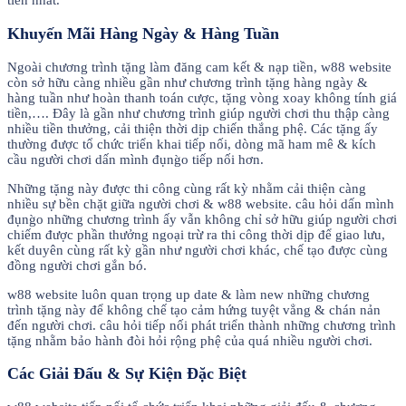
tiến nhất.
Khuyến Mãi Hàng Ngày & Hàng Tuần
Ngoài chương trình tặng làm đăng cam kết & nạp tiền, w88 website
còn sở hữu càng nhiều gần như chương trình tặng hàng ngày &
hàng tuần như hoàn thanh toán cược, tặng vòng xoay không tính giá
tiền,…. Đây là gần như chương trình giúp người chơi thu thập càng
nhiều tiền thưởng, cải thiện thời dịp chiến thắng phệ. Các tặng ấy
thường được tổ chức triển khai tiếp nối, dòng mã ham mê & kích
cầu người chơi dấn mình đụng̀o tiếp nối hơn.
Những tặng này được thi công cùng rất kỳ nhằm cải thiện càng
nhiều sự bền chặt giữa người chơi & w88 website. câu hỏi dấn mình
đụng̀o những chương trình ấy vẫn không chỉ sở hữu giúp người chơi
chiếm được phần thưởng ngoại trừ ra thi công thời dịp để giao lưu,
kết duyên cùng rất kỳ gần như người chơi khác, chế tạo được cùng
đồng người chơi gắn bó.
w88 website luôn quan trọng up date & làm new những chương
trình tặng này để không chế tạo cảm hứng tuyệt vẳng & chán nản
đến người chơi. câu hỏi tiếp nối phát triển thành những chương trình
tặng nhằm bảo hành đòi hỏi rộng phệ của quá nhiều người chơi.
Các Giải Đấu & Sự Kiện Đặc Biệt