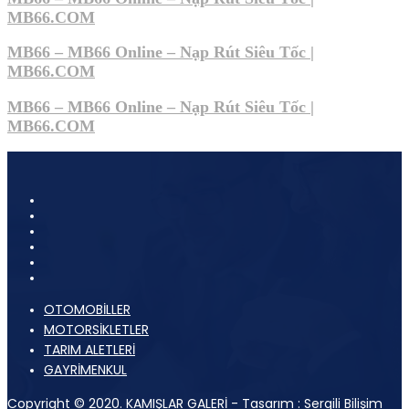
MB66.COM
MB66 – MB66 Online – Nạp Rút Siêu Tốc |
MB66.COM
MB66 – MB66 Online – Nạp Rút Siêu Tốc |
MB66.COM
OTOMOBİLLER
MOTORSİKLETLER
TARIM ALETLERİ
GAYRİMENKUL
Copyright © 2020. KAMIŞLAR GALERİ - Tasarım :
Sergili Bilişim