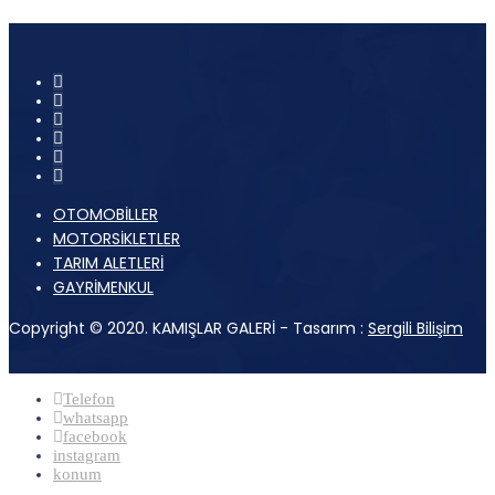
OTOMOBİLLER
MOTORSİKLETLER
TARIM ALETLERİ
GAYRİMENKUL
Copyright © 2020. KAMIŞLAR GALERİ - Tasarım :
Sergili Bilişim
Telefon
whatsapp
facebook
instagram
konum