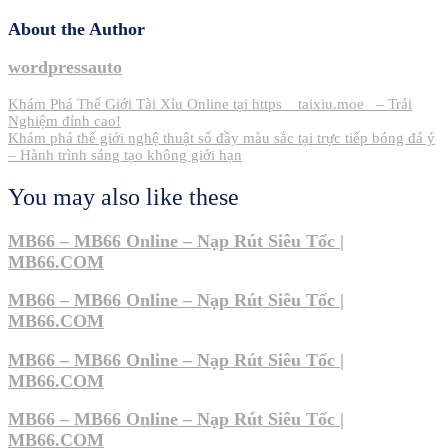
About the Author
wordpressauto
Post
Khám Phá Thế Giới Tài Xỉu Online tại https__taixiu.moe_ – Trải
Nghiệm đỉnh cao!
navigation
Khám phá thế giới nghệ thuật số đầy màu sắc tại trực tiếp bóng đá ý
– Hành trình sáng tạo không giới hạn
You may also like these
MB66 – MB66 Online – Nạp Rút Siêu Tốc |
MB66.COM
MB66 – MB66 Online – Nạp Rút Siêu Tốc |
MB66.COM
MB66 – MB66 Online – Nạp Rút Siêu Tốc |
MB66.COM
MB66 – MB66 Online – Nạp Rút Siêu Tốc |
MB66.COM