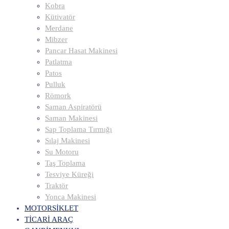
Kobra
Kütivatör
Merdane
Mibzer
Pancar Hasat Makinesi
Patlatma
Patos
Pulluk
Römork
Saman Aspiratörü
Saman Makinesi
Sap Toplama Tırmığı
Sılaj Makinesi
Su Motoru
Taş Toplama
Tesviye Küreği
Traktör
Yonca Makinesi
MOTORSİKLET
TİCARİ ARAÇ