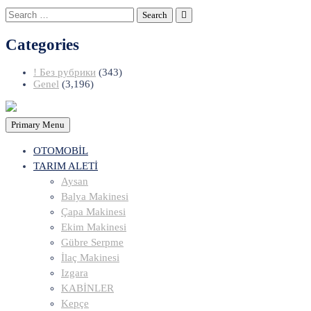
Search
for:
Categories
! Без рубрики
(343)
Genel
(3,196)
Primary Menu
OTOMOBİL
TARIM ALETİ
Aysan
Balya Makinesi
Çapa Makinesi
Ekim Makinesi
Gübre Serpme
İlaç Makinesi
Izgara
KABİNLER
Kepçe