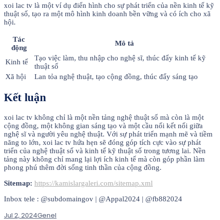
xoi lac tv là một ví dụ điển hình cho sự phát triển của nền kinh tế kỹ
thuật số, tạo ra một mô hình kinh doanh bền vững và có ích cho xã
hội.
Tác
Mô tả
động
Tạo việc làm, thu nhập cho nghệ sĩ, thúc đẩy kinh tế kỹ
Kinh tế
thuật số
Xã hội
Lan tỏa nghệ thuật, tạo cộng đồng, thúc đẩy sáng tạo
Kết luận
xoi lac tv không chỉ là một nền tảng nghệ thuật số mà còn là một
cộng đồng, một không gian sáng tạo và một cầu nối kết nối giữa
nghệ sĩ và người yêu nghệ thuật. Với sự phát triển mạnh mẽ và tiềm
năng to lớn, xoi lac tv hứa hẹn sẽ đóng góp tích cực vào sự phát
triển của nghệ thuật số và kinh tế kỹ thuật số trong tương lai. Nền
tảng này không chỉ mang lại lợi ích kinh tế mà còn góp phần làm
phong phú thêm đời sống tinh thần của cộng đồng.
Sitemap:
https://kamislargaleri.com/sitemap.xml
Inbox tele : @subdomaingov | @Appal2024 | @fb882024
Jul 2, 2024
Genel