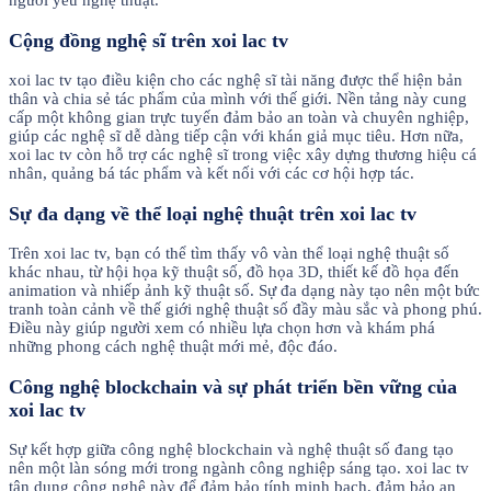
người yêu nghệ thuật.
Cộng đồng nghệ sĩ trên xoi lac tv
xoi lac tv tạo điều kiện cho các nghệ sĩ tài năng được thể hiện bản
thân và chia sẻ tác phẩm của mình với thế giới. Nền tảng này cung
cấp một không gian trực tuyến đảm bảo an toàn và chuyên nghiệp,
giúp các nghệ sĩ dễ dàng tiếp cận với khán giả mục tiêu. Hơn nữa,
xoi lac tv còn hỗ trợ các nghệ sĩ trong việc xây dựng thương hiệu cá
nhân, quảng bá tác phẩm và kết nối với các cơ hội hợp tác.
Sự đa dạng về thể loại nghệ thuật trên xoi lac tv
Trên xoi lac tv, bạn có thể tìm thấy vô vàn thể loại nghệ thuật số
khác nhau, từ hội họa kỹ thuật số, đồ họa 3D, thiết kế đồ họa đến
animation và nhiếp ảnh kỹ thuật số. Sự đa dạng này tạo nên một bức
tranh toàn cảnh về thế giới nghệ thuật số đầy màu sắc và phong phú.
Điều này giúp người xem có nhiều lựa chọn hơn và khám phá
những phong cách nghệ thuật mới mẻ, độc đáo.
Công nghệ blockchain và sự phát triển bền vững của
xoi lac tv
Sự kết hợp giữa công nghệ blockchain và nghệ thuật số đang tạo
nên một làn sóng mới trong ngành công nghiệp sáng tạo. xoi lac tv
tận dụng công nghệ này để đảm bảo tính minh bạch, đảm bảo an